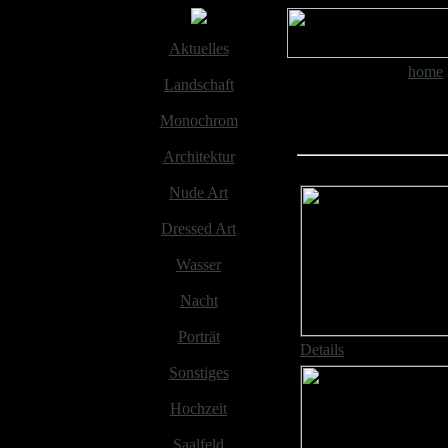
Aktuelles
|
home
Landschaft
Landschaf
Monochrom
Architektur
Nude Art
Dressed Art
Wasser
Nacht
Porträt
Details
Sonstiges
Hochzeit
Saalfeld